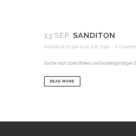
13 SEP.
SANDITON
Posted at 07:34h
in
by
Kr6_mp9
0 Comme
Suche nach lizenzfreien und kostengünstigen Bil
READ MORE