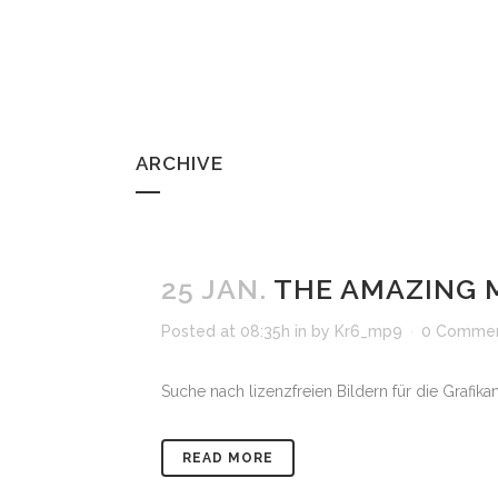
ARCHIVE
25 JAN.
THE AMAZING 
Posted at 08:35h
in
by
Kr6_mp9
0 Comme
Suche nach lizenzfreien Bildern für die Grafikan
READ MORE