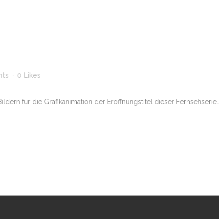
nts
0
Likes
dern für die Grafikanimation der Eröffnungstitel dieser Fernsehserie..