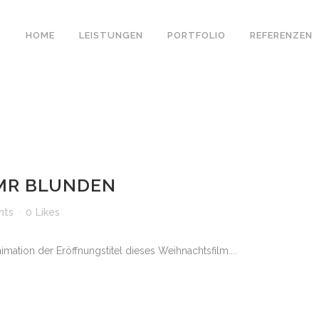
HOME
LEISTUNGEN
PORTFOLIO
REFERENZEN
MR BLUNDEN
nts
0
Likes
imation der Eröffnungstitel dieses Weihnachtsfilm....