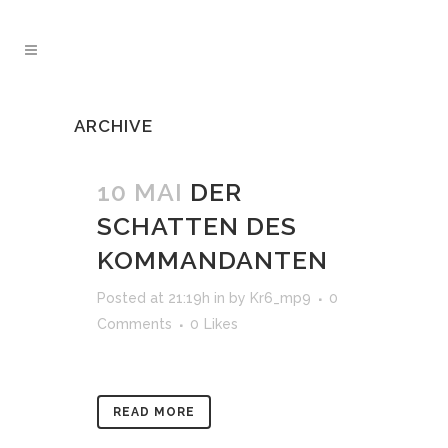
ARCHIVE
10 MAI
DER
SCHATTEN DES
KOMMANDANTEN
Posted at 21:19h
in
by
Kr6_mp9
0
Comments
0
Likes
READ MORE