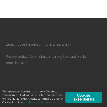
Legal notice
Impressum
(d)
Impressum
(f)
Privacy policy
Datenschutzerklärung
Déclaration de
confidentialité
Wir verwenden Cookies, um unsere Dienste zu
Cookies
verbessern, zu fördern und zu schützen. Durch die
akzeptieren
weitere Nutzung der Website stimmen Sie unserer
Cookie-Richtlinie zu.
Weitere Informationen